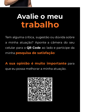
Avalie o meu
trabalho
Tem alguma crí
tica, sugestão ou dúvida sobre
a minha atuação? A
ponte a câmera do seu
celular para o
QR Code
ao lado
e participe da
pesquisa de satisfação
:
minha
A
sua opinião é muito importan
te
para
que
eu possa melhorar a minha atuação.