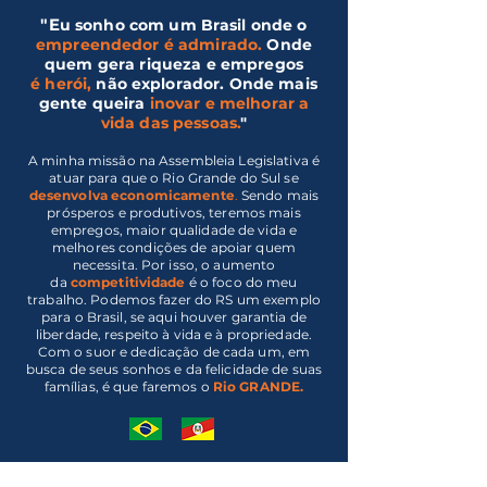
"E
u sonho com um Brasil onde o
empreendedor é admirado.
Onde
quem gera riqueza e empregos
é herói,
não explorador
. Onde mais
gente queira
inovar e melhorar a
vida das pessoas.
"
A minha missão na Assembleia Legislativa é
atuar para que o Rio Grande do Sul se
desenvolva economicamente
.
Sendo mais
prósperos e produtivos, teremos mais
empregos, maior qualidade de vida e
melhores condições de apoiar quem
necessita. Por isso, o aumento
da
competitividade
é o foco do meu
trabalho. Podemos fazer do RS um exemplo
para o Brasil, se aqui houver garantia de
liberdade, respeito à vida e à propriedade.
Com o suor e dedicação de cada um, em
busca de seus sonhos e da felicidade de suas
famílias, é que faremos o
Rio GRANDE.