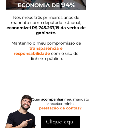
94%
ECON
OMIA DE
Nos meus três primeiros anos de
mandato como deputado estadual,
economizei R$ 745.267,19 da verba de
gabinete.
Mantenho o meu compromisso de
transparência e
responsabilidade
com o uso do
dinheiro público.
Vale lembrar que todo o recurso não utilizado
retorna para o estado, tornando-se disponível
para uso na prestação de serviços à população.
Quer
acompanhar
meu mandato
e receber
minha
prestação de contas?
Clique aqui